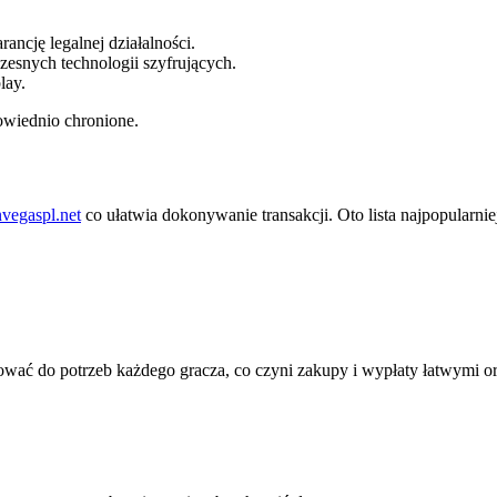
ncję legalnej działalności.
nych technologii szyfrujących.
lay.
owiednio chronione.
vegaspl.net
co ułatwia dokonywanie transakcji. Oto lista najpopularni
osować do potrzeb każdego gracza, co czyni zakupy i wypłaty łatwymi 