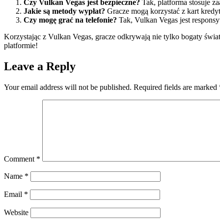
Czy Vulkan Vegas jest bezpieczne?
Tak, platforma stosuje z
Jakie są metody wypłat?
Gracze mogą korzystać z kart kredy
Czy mogę grać na telefonie?
Tak, Vulkan Vegas jest responsy
Korzystając z Vulkan Vegas, gracze odkrywają nie tylko bogaty świa
platformie!
Leave a Reply
Your email address will not be published.
Required fields are marked
Comment
*
Name
*
Email
*
Website