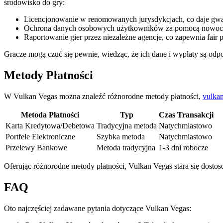
środowisko do gry:
Licencjonowanie w renomowanych jurysdykcjach, co daje gwara
Ochrona danych osobowych użytkowników za pomocą nowoczes
Raportowanie gier przez niezależne agencje, co zapewnia fair p
Gracze mogą czuć się pewnie, wiedząc, że ich dane i wypłaty są odp
Metody Płatności
W Vulkan Vegas można znaleźć różnorodne metody płatności,
vulkan
Metoda Płatności
Typ
Czas Transakcji
Karta Kredytowa/Debetowa
Tradycyjna metoda
Natychmiastowo
Portfele Elektroniczne
Szybka metoda
Natychmiastowo
Przelewy Bankowe
Metoda tradycyjna
1-3 dni robocze
Oferując różnorodne metody płatności, Vulkan Vegas stara się dost
FAQ
Oto najczęściej zadawane pytania dotyczące Vulkan Vegas: