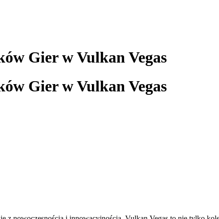
ów Gier w Vulkan Vegas
ów Gier w Vulkan Vegas
y się z nowoczesnością i innowacyjnością. Vulkan Vegas to nie tylko k