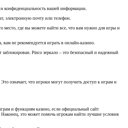
ть и конфиденциальность вашей информации.
ат, электронную почту или телефон.
то место, где вы можете найти все, что вам нужно для игры и
, вам не рекомендуется играть в онлайн-казино.
йт заблокирован. Pinco зеркало – это безопасный и надежный
 Это означает, что игроки могут получить доступ к играм и
 играм и функциям казино, если официальный сайт
. Наконец, это может помочь игрокам найти лучшие условия