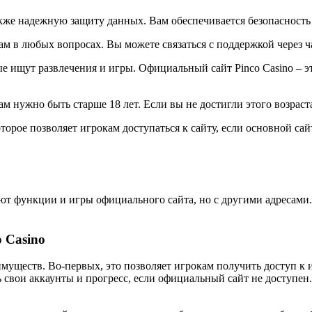
 также надежную защиту данных. Вам обеспечивается безопаснос
ам в любых вопросах. Вы можете связаться с поддержкой через ч
рые ищут развлечения и игры. Официальный сайт Pinco Casino – э
ам нужно быть старше 18 лет. Если вы не достигли этого возраста
которое позволяет игрокам доступаться к сайту, если основной са
уют функции и игры официального сайта, но с другими адресами.
 Casino
еимуществ. Во-первых, это позволяет игрокам получить доступ к
 свои аккаунты и прогресс, если официальный сайт не доступен