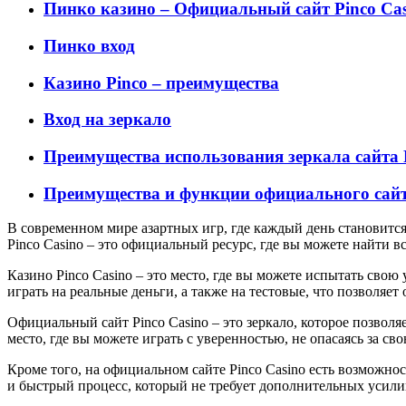
Пинко казино – Официальный сайт Pinco Cas
Пинко вход
Казино Pinco – преимущества
Вход на зеркало
Преимущества использования зеркала сайта 
Преимущества и функции официального сайта
В современном мире азартных игр, где каждый день становится
Pinco Casino – это официальный ресурс, где вы можете найти 
Казино Pinco Casino – это место, где вы можете испытать свою 
играть на реальные деньги, а также на тестовые, что позволяе
Официальный сайт Pinco Casino – это зеркало, которое позволя
место, где вы можете играть с уверенностью, не опасаясь за св
Кроме того, на официальном сайте Pinco Casino есть возможност
и быстрый процесс, который не требует дополнительных усили