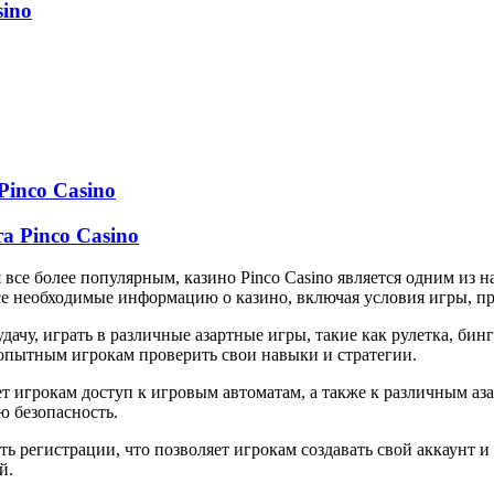
ino
Pinco Casino
 Pinco Casino
 все более популярным, казино Pinco Casino является одним из
все необходимые информацию о казино, включая условия игры, пр
удачу, играть в различные азартные игры, такие как рулетка, бинг
т опытным игрокам проверить свои навыки и стратегии.
ет игрокам доступ к игровым автоматам, а также к различным аза
ою безопасность.
ь регистрации, что позволяет игрокам создавать свой аккаунт и н
й.