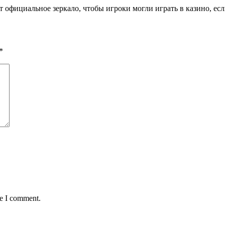
 официальное зеркало, чтобы игроки могли играть в казино, ес
*
me I comment.