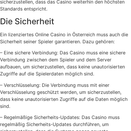
sicherzustellen, dass das Casino weiterhin den höchsten
Standards entspricht.
Die Sicherheit
Ein lizenziertes Online Casino in Österreich muss auch die
Sicherheit seiner Spieler garantieren. Dazu gehören:
– Eine sichere Verbindung: Das Casino muss eine sichere
Verbindung zwischen dem Spieler und dem Server
aufbauen, um sicherzustellen, dass keine unautorisierten
Zugriffe auf die Spielerdaten möglich sind.
– Verschlüsselung: Die Verbindung muss mit einer
Verschlüsselung geschützt werden, um sicherzustellen,
dass keine unautorisierten Zugriffe auf die Daten möglich
sind.
– Regelmäßige Sicherheits-Updates: Das Casino muss
regelmäßig Sicherheits-Updates durchführen, um