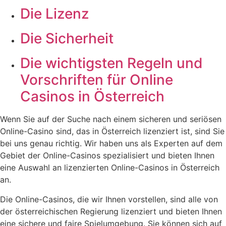
Die Lizenz
Die Sicherheit
Die wichtigsten Regeln und
Vorschriften für Online
Casinos in Österreich
Wenn Sie auf der Suche nach einem sicheren und seriösen
Online-Casino sind, das in Österreich lizenziert ist, sind Sie
bei uns genau richtig. Wir haben uns als Experten auf dem
Gebiet der Online-Casinos spezialisiert und bieten Ihnen
eine Auswahl an lizenzierten Online-Casinos in Österreich
an.
Die Online-Casinos, die wir Ihnen vorstellen, sind alle von
der österreichischen Regierung lizenziert und bieten Ihnen
eine sichere und faire Spielumgebung. Sie können sich auf