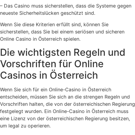
– Das Casino muss sicherstellen, dass die Systeme gegen
neueste Sicherheitslücken geschützt sind.
Wenn Sie diese Kriterien erfüllt sind, können Sie
sicherstellen, dass Sie bei einem seriösen und sicheren
Online Casino in Österreich spielen.
Die wichtigsten Regeln und
Vorschriften für Online
Casinos in Österreich
Wenn Sie sich für ein Online-Casino in Österreich
entscheiden, müssen Sie sich an die strengen Regeln und
Vorschriften halten, die von der österreichischen Regierung
festgelegt wurden. Ein Online-Casino in Österreich muss
eine Lizenz von der österreichischen Regierung besitzen,
um legal zu operieren.