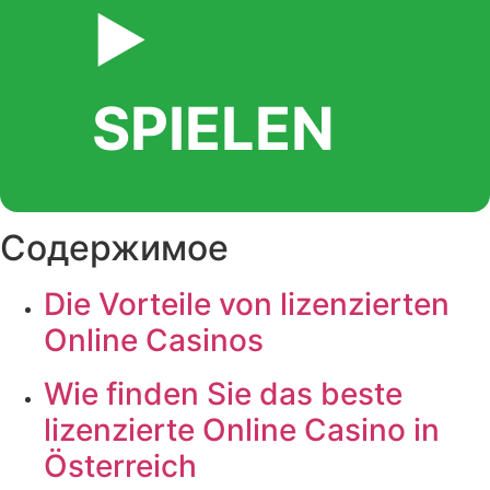
▶️
SPIELEN
Содержимое
Die Vorteile von lizenzierten
Online Casinos
Wie finden Sie das beste
lizenzierte Online Casino in
Österreich