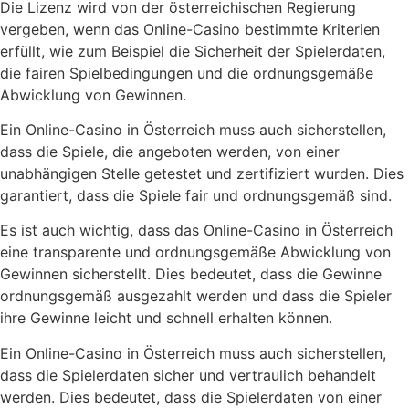
Die Lizenz wird von der österreichischen Regierung
vergeben, wenn das Online-Casino bestimmte Kriterien
erfüllt, wie zum Beispiel die Sicherheit der Spielerdaten,
die fairen Spielbedingungen und die ordnungsgemäße
Abwicklung von Gewinnen.
Ein Online-Casino in Österreich muss auch sicherstellen,
dass die Spiele, die angeboten werden, von einer
unabhängigen Stelle getestet und zertifiziert wurden. Dies
garantiert, dass die Spiele fair und ordnungsgemäß sind.
Es ist auch wichtig, dass das Online-Casino in Österreich
eine transparente und ordnungsgemäße Abwicklung von
Gewinnen sicherstellt. Dies bedeutet, dass die Gewinne
ordnungsgemäß ausgezahlt werden und dass die Spieler
ihre Gewinne leicht und schnell erhalten können.
Ein Online-Casino in Österreich muss auch sicherstellen,
dass die Spielerdaten sicher und vertraulich behandelt
werden. Dies bedeutet, dass die Spielerdaten von einer