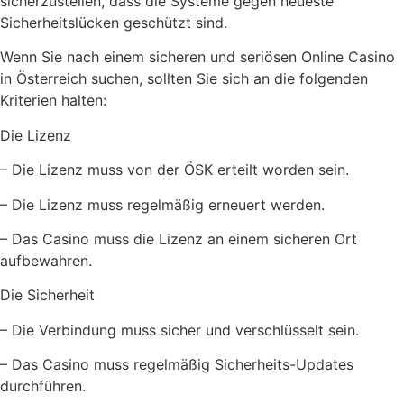
sicherzustellen, dass die Systeme gegen neueste
Sicherheitslücken geschützt sind.
Wenn Sie nach einem sicheren und seriösen Online Casino
in Österreich suchen, sollten Sie sich an die folgenden
Kriterien halten:
Die Lizenz
– Die Lizenz muss von der ÖSK erteilt worden sein.
– Die Lizenz muss regelmäßig erneuert werden.
– Das Casino muss die Lizenz an einem sicheren Ort
aufbewahren.
Die Sicherheit
– Die Verbindung muss sicher und verschlüsselt sein.
– Das Casino muss regelmäßig Sicherheits-Updates
durchführen.