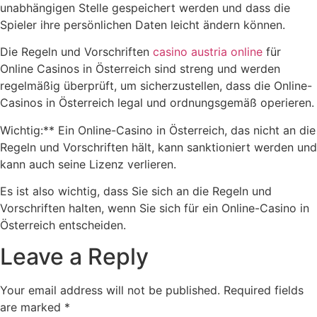
unabhängigen Stelle gespeichert werden und dass die
Spieler ihre persönlichen Daten leicht ändern können.
Die Regeln und Vorschriften
casino austria online
für
Online Casinos in Österreich sind streng und werden
regelmäßig überprüft, um sicherzustellen, dass die Online-
Casinos in Österreich legal und ordnungsgemäß operieren.
Wichtig:** Ein Online-Casino in Österreich, das nicht an die
Regeln und Vorschriften hält, kann sanktioniert werden und
kann auch seine Lizenz verlieren.
Es ist also wichtig, dass Sie sich an die Regeln und
Vorschriften halten, wenn Sie sich für ein Online-Casino in
Österreich entscheiden.
Leave a Reply
Your email address will not be published.
Required fields
are marked
*