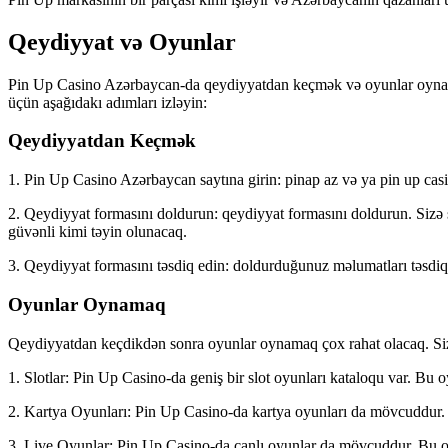
Qeydiyyat və Oyunlar
Pin Up Casino Azərbaycan-da qeydiyyatdan keçmək və oyunlar oynamaq 
üçün aşağıdakı adımları izləyin:
Qeydiyyatdan Keçmək
1. Pin Up Casino Azərbaycan saytına girin: pinap az və ya pin up casi
2. Qeydiyyat formasını doldurun: qeydiyyat formasını doldurun. Sizə sə
güvənli kimi təyin olunacaq.
3. Qeydiyyat formasını təsdiq edin: doldurduğunuz məlumatları təsdiq 
Oyunlar Oynamaq
Qeydiyyatdan keçdikdən sonra oyunlar oynamaq çox rahat olacaq. Siz
1. Slotlar: Pin Up Casino-da geniş bir slot oyunları kataloqu var. Bu o
2. Kartya Oyunları: Pin Up Casino-da kartya oyunları da mövcuddur. B
3. Live Oyunlar: Pin Up Casino-da canlı oyunlar da mövcuddur. Bu oyu