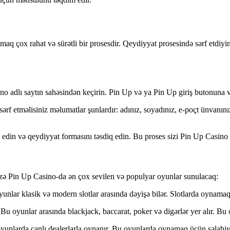
çox rahat və sürətli bir prosesdir. Qeydiyyat prosesində sərf etdiyin
no adlı saytın sahəsindən keçirin. Pin Up və ya Pin Up giriş butonuna 
rf etməlisiniz məlumatlar şunlardır: adınız, soyadınız, e-poçt ünvanını
edin və qeydiyyat formasını təsdiq edin. Bu proses sizi Pin Up Casino 
ə Pin Up Casino-da ən çox sevilen və populyar oyunlar sunulacaq:
yunlar klasik və modern slotlar arasında dəyişə bilər. Slotlarda oynamaq
u oyunlar arasında blackjack, baccarat, poker və digərlər yer alır. Bu 
nlarda canlı dealerlarla oynanır. Bu oyunlarda oynamaq üçün səlahiyyə