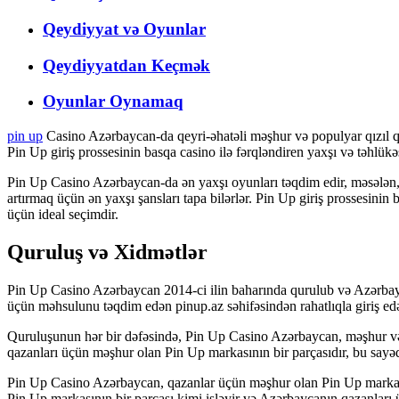
Qeydiyyat və Oyunlar
Qeydiyyatdan Keçmək
Oyunlar Oynamaq
pin up
Casino Azərbaycan-da qeyri-əhatəli məşhur və populyar qızıl qal
Pin Up giriş prossesinin basqa casino ilə fərqləndiren yaxşı və təhlük
Pin Up Casino Azərbaycan-da ən yaxşı oyunları təqdim edir, məsələn, s
artırmaq üçün ən yaxşı şansları tapa bilərlər. Pin Up giriş prossesinin
üçün ideal seçimdir.
Quruluş və Xidmətlər
Pin Up Casino Azərbaycan 2014-ci ilin baharında qurulub və Azərbay
üçün məhsulunu təqdim edən pinup.az səhifəsindən rahatlıqla giriş edə 
Quruluşunun hər bir dəfəsində, Pin Up Casino Azərbaycan, məşhur və
qazanları üçün məşhur olan Pin Up markasının bir parçasıdır, bu say
Pin Up Casino Azərbaycan, qazanlar üçün məşhur olan Pin Up markası
Pin Up markasının bir parçası kimi işləyir və Azərbaycanın qazanları