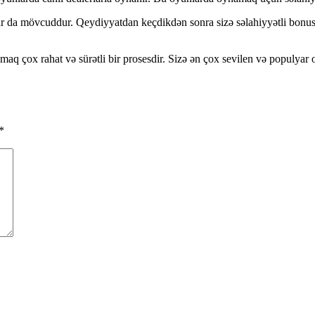
da mövcuddur. Qeydiyyatdan keçdikdən sonra sizə səlahiyyətli bonusl
 çox rahat və sürətli bir prosesdir. Sizə ən çox sevilen və populyar 
*