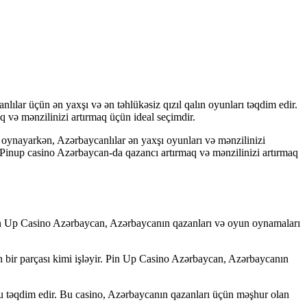
lılar üçün ən yaxşı və ən təhlükəsiz qızıl qalın oyunları təqdim edir.
q və mənzilinizi artırmaq üçün ideal seçimdir.
a oynayarkən, Azərbaycanlılar ən yaxşı oyunları və mənzilinizi
ir. Pinup casino Azərbaycan-da qazancı artırmaq və mənzilinizi artırmaq
Pin Up Casino Azərbaycan, Azərbaycanın qazanları və oyun oynamaları
 bir parçası kimi işləyir. Pin Up Casino Azərbaycan, Azərbaycanın
u təqdim edir. Bu casino, Azərbaycanın qazanları üçün məşhur olan