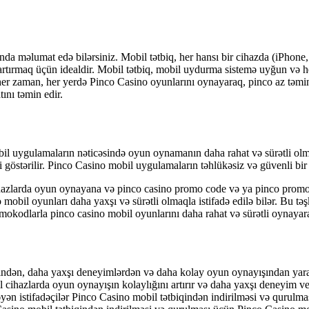
a məlumat edə bilərsiniz. Mobil tətbiq, her hansı bir cihazda (iPhone,
rtırmaq üçün idealdir. Mobil tətbiq, mobil uydurma sistemə uyğun və h
her zaman, her yerdə Pinco Casino oyunlarını oynayaraq, pinco az təmin
ını təmin edir.
l uygulamaların nəticəsində oyun oynamanın daha rahat və sürətli olm
i göstərilir. Pinco Casino mobil uygulamaların təhlükəsiz və güvenli bir 
cihazlarda oyun oynayana və pinco casino promo code və ya pinco promo
o mobil oyunları daha yaxşı və sürətli olmaqla istifadə edilə bilər. Bu t
okodlarla pinco casino mobil oyunlarını daha rahat və sürətli oynayara
əsindən, daha yaxşı deneyimlərdən və daha kolay oyun oynayışından yara
il cihazlarda oyun oynayışın kolaylığını artırır və daha yaxşı deneyim v
təyən istifadəçilər Pinco Casino mobil tətbiqindən indirilməsi və qurul