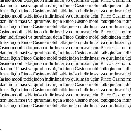
asino mobil tətbiqindən indirilməsi və qurulması üçün Pinco Casino mo
ndən indirilməsi və qurulması üçün Pinco Casino mobil tətbiqindən indir
lması üçün Pinco Casino mobil tətbiqindən indirilməsi və qurulması üç
asino mobil tətbiqindən indirilməsi və qurulması üçün Pinco Casino mo
ndən indirilməsi və qurulması üçün Pinco Casino mobil tətbiqindən indir
lması üçün Pinco Casino mobil tətbiqindən indirilməsi və qurulması üç
asino mobil tətbiqindən indirilməsi və qurulması üçün Pinco Casino mo
ndən indirilməsi və qurulması üçün Pinco Casino mobil tətbiqindən indir
lması üçün Pinco Casino mobil tətbiqindən indirilməsi və qurulması üç
asino mobil tətbiqindən indirilməsi və qurulması üçün Pinco Casino mo
ndən indirilməsi və qurulması üçün Pinco Casino mobil tətbiqindən indir
lması üçün Pinco Casino mobil tətbiqindən indirilməsi və qurulması üç
asino mobil tətbiqindən indirilməsi və qurulması üçün Pinco Casino mo
ndən indirilməsi və qurulması üçün Pinco Casino mobil tətbiqindən indir
lması üçün Pinco Casino mobil tətbiqindən indirilməsi və qurulması üç
asino mobil tətbiqindən indirilməsi və qurulması üçün Pinco Casino mo
ndən indirilməsi və qurulması üçün Pinco Casino mobil tətbiqindən indir
lması üçün Pinco Casino mobil tətbiqindən indirilməsi və qurulması üç
asino mobil tətbiqindən indirilməsi və qurulması üçün Pinco Casino mo
ndən indirilməsi və qurulması üçün Pinco Casino mobil tətbiqindən indir
lması üçün Pinco Casino mobil tətbiqindən indirilməsi və qurulması üç
*