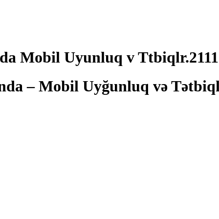
a Mobil Uyunluq v Ttbiqlr.2111
nda – Mobil Uyğunluq və Tətbiq