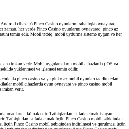
 Android cihazlar) Pinco Casino oyunlarını rahatlıqla oynayaraq,
er zaman, her yerdə Pinco Casino oyunlarını oynayaraq, pinco az
atını təmin edir. Mobil tətbiq, mobil uydurma sistemə uyğun və her
asına imkan verir. Mobil uygulamaların mobil cihazlarda (iOS və
şəkildə yüklənməsi və işləməsi təmin edilir.
 code ilə pinco casino və ya pinko az mobil oyunları təqdim edən
əşkilatlar mobil cihazlarda oyun oynayara və pinco casino mobil
 imkan verir.
rlanmaqlarına kömək edir. Tətbiqlərdən istifadə etmək istəyən
erir. Tətbiqindən istifadə etmək üçün Pinco Casino mobil tətbiqindən
ması üçün Pinco Casino mobil tətbiqindən indirilməsi və qurulması üçün