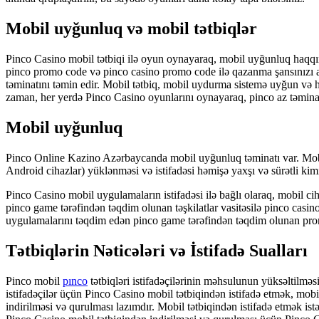
Mobil uyğunluq və mobil tətbiqlər
Pinco Casino mobil tətbiqi ilə oyun oynayaraq, mobil uyğunluq haqqınd
pinco promo code və pinco casino promo code ilə qazanma şansınızı a
təminatını təmin edir. Mobil tətbiq, mobil uydurma sistemə uyğun və 
zaman, her yerdə Pinco Casino oyunlarını oynayaraq, pinco az təminat
Mobil uyğunluq
Pinco Online Kazino Azərbaycanda mobil uyğunluq təminatı var. Mobi
Android cihazlar) yüklənməsi və istifadəsi həmişə yaxşı və sürətli kim
Pinco Casino mobil uygulamaların istifadəsi ilə bağlı olaraq, mobil 
pinco game tərəfindən təqdim olunan təşkilatlar vasitəsilə pinco casin
uygulamalarını təqdim edən pinco game tərəfindən təqdim olunan prom
Tətbiqlərin Nəticələri və İstifadə Sualları
Pinco mobil
pınco
tətbiqləri istifadəçilərinin məhsulunun yüksəltilm
istifadəçilər üçün Pinco Casino mobil tətbiqindən istifadə etmək, mob
indirilməsi və qurulması lazımdır. Mobil tətbiqindən istifadə etmək is