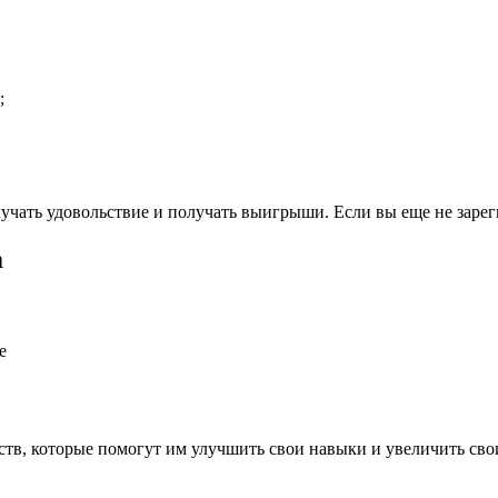
;
лучать удовольствие и получать выигрыши. Если вы еще не зарег
m
е
ств, которые помогут им улучшить свои навыки и увеличить св