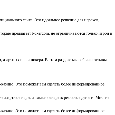
фициального сайта. Это идеальное решение для игроков,
оторые предлагает Pokerdom, не ограничиваются только игрой в
 азартных игр и покера. В этом разделе мы собрали отзывы
н-казино. Это поможет вам сделать более информированное
гие азартные игры, а также выиграть реальные деньги. Многие
н-казино. Это поможет вам сделать более информированное