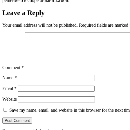
решение о выборе онлайн-казино.
Leave a Reply
Your email address will not be published.
Required fields are marked
Comment
*
Name
*
Email
*
Website
Save my name, email, and website in this browser for the next ti