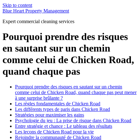
Skip to content
Blue Heart Property Management
Expert commercial cleaning services
Pourquoi prendre des risques
en sautant sur un chemin
comme celui de Chicken Road,
quand chaque pas
Pourquoi prendre des risques en sautant sur un chemin
comme celui de Chicken Road, quand chaque pas peut mener
à une surprise brûlante ?
Les règles fondamentales de Chicken Road
Les différents types de paris dans Chicken Road
Stratégies pour maximiser les gains
Psychologie du jeu : La prise de risque dans Chicken Road
Entre stratégie et chance : Le tableau des résultats
Les leçons de Chicken Road pour la vie
Rejoindre la communauté de Chicken Road