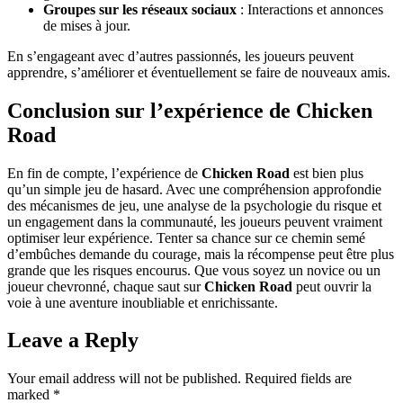
Groupes sur les réseaux sociaux
: Interactions et annonces
de mises à jour.
En s’engageant avec d’autres passionnés, les joueurs peuvent
apprendre, s’améliorer et éventuellement se faire de nouveaux amis.
Conclusion sur l’expérience de Chicken
Road
En fin de compte, l’expérience de
Chicken Road
est bien plus
qu’un simple jeu de hasard. Avec une compréhension approfondie
des mécanismes de jeu, une analyse de la psychologie du risque et
un engagement dans la communauté, les joueurs peuvent vraiment
optimiser leur expérience. Tenter sa chance sur ce chemin semé
d’embûches demande du courage, mais la récompense peut être plus
grande que les risques encourus. Que vous soyez un novice ou un
joueur chevronné, chaque saut sur
Chicken Road
peut ouvrir la
voie à une aventure inoubliable et enrichissante.
Leave a Reply
Your email address will not be published.
Required fields are
marked
*