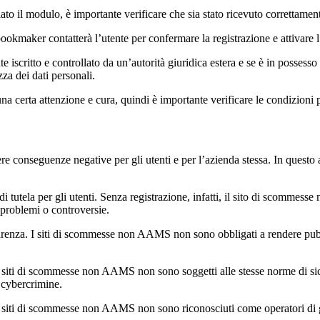
lato il modulo, è importante verificare che sia stato ricevuto correttame
 bookmaker contatterà l’utente per confermare la registrazione e attivare 
iscritto e controllato da un’autorità giuridica estera e se è in possesso 
za dei dati personali.
erta attenzione e cura, quindi è importante verificare le condizioni per 
onseguenze negative per gli utenti e per l’azienda stessa. In questo a
tutela per gli utenti. Senza registrazione, infatti, il sito di scommess
i problemi o controversie.
nza. I siti di scommesse non AAMS non sono obbligati a rendere pubblici i
 I siti di scommesse non AAMS non sono soggetti alle stesse norme di sic
i cybercrimine.
 I siti di scommesse non AAMS non sono riconosciuti come operatori di gio