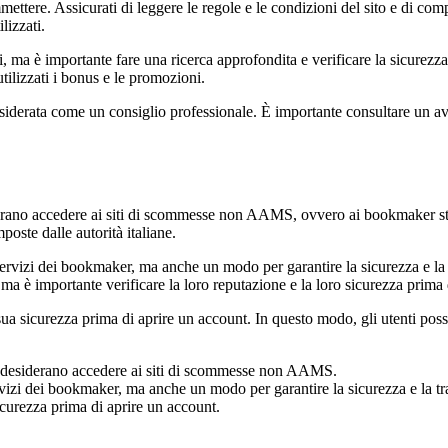
mmettere. Assicurati di leggere le regole e le condizioni del sito e di 
lizzati.
 ma è importante fare una ricerca approfondita e verificare la sicurezza e 
lizzati i bonus e le promozioni.
derata come un consiglio professionale. È importante consultare un avv
iderano accedere ai siti di scommesse non AAMS, ovvero ai bookmaker s
oste dalle autorità italiane.
 servizi dei bookmaker, ma anche un modo per garantire la sicurezza e l
a è importante verificare la loro reputazione e la loro sicurezza prima 
sua sicurezza prima di aprire un account. In questo modo, gli utenti pos
he desiderano accedere ai siti di scommesse non AAMS.
rvizi dei bookmaker, ma anche un modo per garantire la sicurezza e la t
icurezza prima di aprire un account.