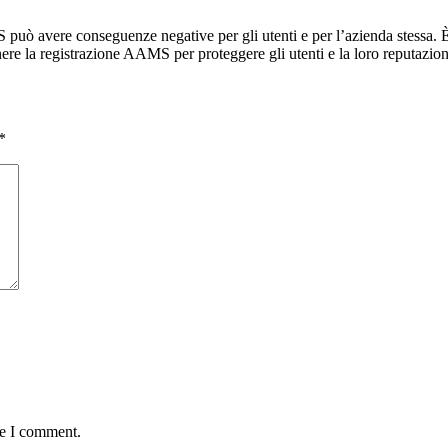
può avere conseguenze negative per gli utenti e per l’azienda stessa. È
nere la registrazione AAMS per proteggere gli utenti e la loro reputazion
*
me I comment.