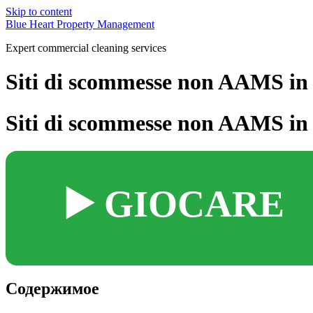
Skip to content
Blue Heart Property Management
Expert commercial cleaning services
Siti di scommesse non AAMS in I
Siti di scommesse non AAMS in I
▶️ GIOCARE
Содержимое