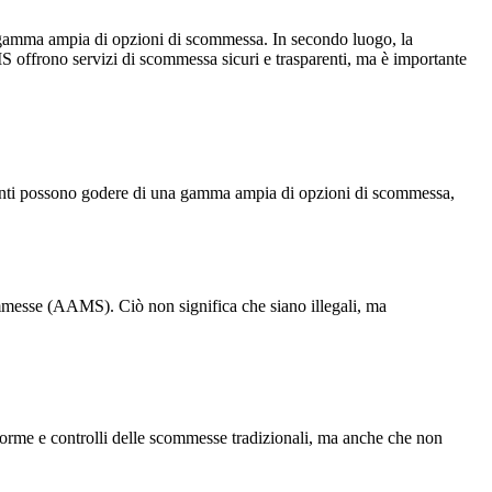
na gamma ampia di opzioni di scommessa. In secondo luogo, la
S offrono servizi di scommessa sicuri e trasparenti, ma è importante
tenti possono godere di una gamma ampia di opzioni di scommessa,
messe (AAMS). Ciò non significa che siano illegali, ma
norme e controlli delle scommesse tradizionali, ma anche che non