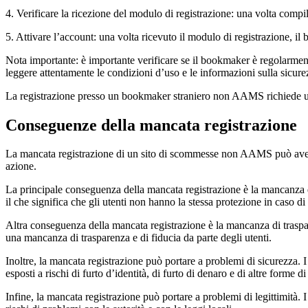
4. Verificare la ricezione del modulo di registrazione: una volta compi
5. Attivare l’account: una volta ricevuto il modulo di registrazione, il
Nota importante: è importante verificare se il bookmaker è regolarmente 
leggere attentamente le condizioni d’uso e le informazioni sulla sicurez
La registrazione presso un bookmaker straniero non AAMS richiede una c
Conseguenze della mancata registrazione
La mancata registrazione di un sito di scommesse non AAMS può avere c
azione.
La principale conseguenza della mancata registrazione è la mancanza di 
il che significa che gli utenti non hanno la stessa protezione in caso d
Altra conseguenza della mancata registrazione è la mancanza di traspare
una mancanza di trasparenza e di fiducia da parte degli utenti.
Inoltre, la mancata registrazione può portare a problemi di sicurezza.
esposti a rischi di furto d’identità, di furto di denaro e di altre forme d
Infine, la mancata registrazione può portare a problemi di legittimità.