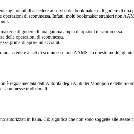
sente agli utenti di accedere ai servizi dei bookmaker e di godere di u
lle operazioni di scommessa. Infatti, molti bookmaker stranieri non AAM
ount.
bookmaker e di godere di una gamma ampia di opzioni di scommessa.
enza delle operazioni di scommessa.
rezza prima di aprire un account.
iderano accedere ai siti di scommesse non AAMS. In questo modo, gli u
è regolamentata dall’Autorità degli Aiuti dei Monopoli e delle Scom
le scommesse tradizionali.
 autorizzati in Italia. Ciò significa che non sono soggette alle stesse 