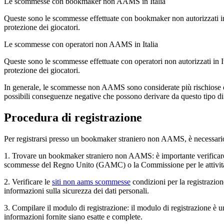
Le scommesse con bookmaker non AAMS in Italia
Queste sono le scommesse effettuate con bookmaker non autorizzati in 
protezione dei giocatori.
Le scommesse con operatori non AAMS in Italia
Queste sono le scommesse effettuate con operatori non autorizzati in I
protezione dei giocatori.
In generale, le scommesse non AAMS sono considerate più rischiose del
possibili conseguenze negative che possono derivare da questo tipo di
Procedura di registrazione
Per registrarsi presso un bookmaker straniero non AAMS, è necessario
1. Trovare un bookmaker straniero non AAMS: è importante verificare s
scommesse del Regno Unito (GAMC) o la Commissione per le attività di
2. Verificare le
siti non aams scommesse
condizioni per la registrazion
informazioni sulla sicurezza dei dati personali.
3. Compilare il modulo di registrazione: il modulo di registrazione è 
informazioni fornite siano esatte e complete.