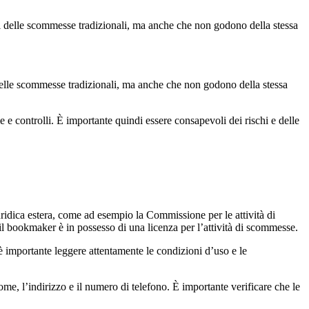
li delle scommesse tradizionali, ma anche che non godono della stessa
 delle scommesse tradizionali, ma anche che non godono della stessa
 controlli. È importante quindi essere consapevoli dei rischi e delle
ridica estera, come ad esempio la Commissione per le attività di
bookmaker è in possesso di una licenza per l’attività di scommesse.
è importante leggere attentamente le condizioni d’uso e le
e, l’indirizzo e il numero di telefono. È importante verificare che le