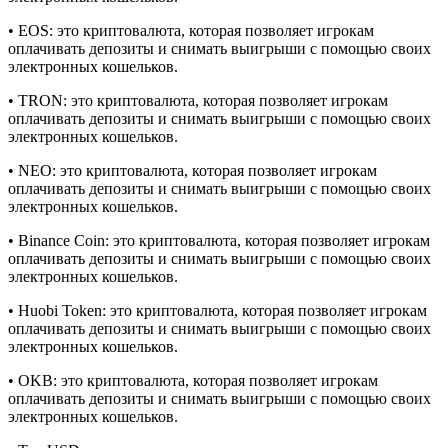
• EOS: это криптовалюта, которая позволяет игрокам
оплачивать депозиты и снимать выигрыши с помощью своих
электронных кошельков.
• TRON: это криптовалюта, которая позволяет игрокам
оплачивать депозиты и снимать выигрыши с помощью своих
электронных кошельков.
• NEO: это криптовалюта, которая позволяет игрокам
оплачивать депозиты и снимать выигрыши с помощью своих
электронных кошельков.
• Binance Coin: это криптовалюта, которая позволяет игрокам
оплачивать депозиты и снимать выигрыши с помощью своих
электронных кошельков.
• Huobi Token: это криптовалюта, которая позволяет игрокам
оплачивать депозиты и снимать выигрыши с помощью своих
электронных кошельков.
• OKB: это криптовалюта, которая позволяет игрокам
оплачивать депозиты и снимать выигрыши с помощью своих
электронных кошельков.