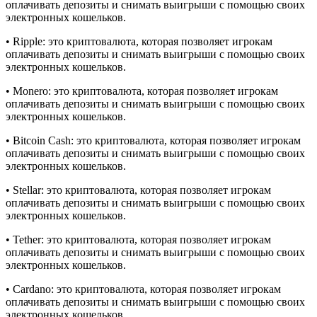
оплачивать депозиты и снимать выигрыши с помощью своих
электронных кошельков.
• Ripple: это криптовалюта, которая позволяет игрокам
оплачивать депозиты и снимать выигрыши с помощью своих
электронных кошельков.
• Monero: это криптовалюта, которая позволяет игрокам
оплачивать депозиты и снимать выигрыши с помощью своих
электронных кошельков.
• Bitcoin Cash: это криптовалюта, которая позволяет игрокам
оплачивать депозиты и снимать выигрыши с помощью своих
электронных кошельков.
• Stellar: это криптовалюта, которая позволяет игрокам
оплачивать депозиты и снимать выигрыши с помощью своих
электронных кошельков.
• Tether: это криптовалюта, которая позволяет игрокам
оплачивать депозиты и снимать выигрыши с помощью своих
электронных кошельков.
• Cardano: это криптовалюта, которая позволяет игрокам
оплачивать депозиты и снимать выигрыши с помощью своих
электронных кошельков.