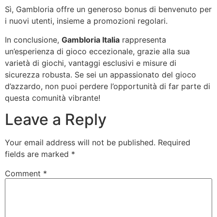
Sì, Gambloria offre un generoso bonus di benvenuto per
i nuovi utenti, insieme a promozioni regolari.
In conclusione,
Gambloria Italia
rappresenta
un’esperienza di gioco eccezionale, grazie alla sua
varietà di giochi, vantaggi esclusivi e misure di
sicurezza robusta. Se sei un appassionato del gioco
d’azzardo, non puoi perdere l’opportunità di far parte di
questa comunità vibrante!
Leave a Reply
Your email address will not be published.
Required
fields are marked
*
Comment
*