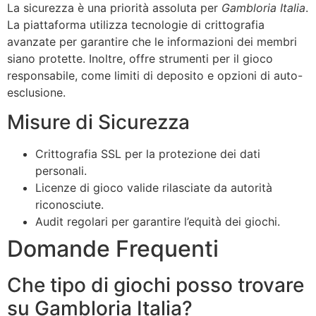
La sicurezza è una priorità assoluta per
Gambloria Italia
.
La piattaforma utilizza tecnologie di crittografia
avanzate per garantire che le informazioni dei membri
siano protette. Inoltre, offre strumenti per il gioco
responsabile, come limiti di deposito e opzioni di auto-
esclusione.
Misure di Sicurezza
Crittografia SSL per la protezione dei dati
personali.
Licenze di gioco valide rilasciate da autorità
riconosciute.
Audit regolari per garantire l’equità dei giochi.
Domande Frequenti
Che tipo di giochi posso trovare
su Gambloria Italia?