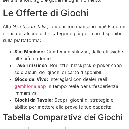
sentirsi a loro agio e goderne ogni momento.
Le Offerte di Giochi
Alla
Gambloria Italia
, i giochi non mancano mai! Ecco un
elenco di alcune delle categorie più popolari disponibili
sulla piattaforma:
Slot Machine:
Con temi e stili vari, dalle classiche
alle più moderne.
Tavoli di Gioco:
Roulette, blackjack e poker sono
solo alcuni dei giochi di carte disponibili.
Gioco dal Vivo:
Interagisci con dealer reali
gambloria app
in tempo reale per un’esperienza
immersiva.
Giochi da Tavolo:
Scopri giochi di strategia e
abilità per mettere alla prova le tue capacità.
Tabella Comparativa dei Giochi