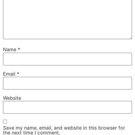
Name
*
Email
*
Website
Save my name, email, and website in this browser for
the next time I comment.