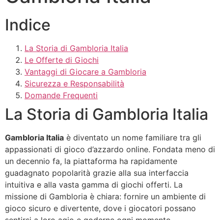
Indice
La Storia di Gambloria Italia
Le Offerte di Giochi
Vantaggi di Giocare a Gambloria
Sicurezza e Responsabilità
Domande Frequenti
La Storia di Gambloria Italia
Gambloria Italia
è diventato un nome familiare tra gli
appassionati di gioco d’azzardo online. Fondata meno di
un decennio fa, la piattaforma ha rapidamente
guadagnato popolarità grazie alla sua interfaccia
intuitiva e alla vasta gamma di giochi offerti. La
missione di Gambloria è chiara: fornire un ambiente di
gioco sicuro e divertente, dove i giocatori possano