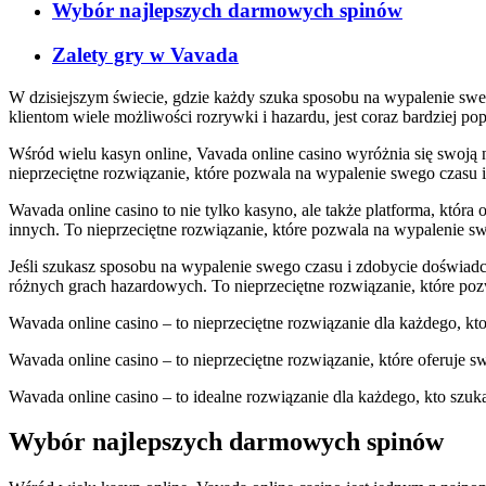
Wybór najlepszych darmowych spinów
Zalety gry w Vavada
W dzisiejszym świecie, gdzie każdy szuka sposobu na wypalenie sw
klientom wiele możliwości rozrywki i hazardu, jest coraz bardziej po
Wśród wielu kasyn online, Vavada online casino wyróżnia się swoją
nieprzeciętne rozwiązanie, które pozwala na wypalenie swego czasu 
Wavada online casino to nie tylko kasyno, ale także platforma, która 
innych. To nieprzeciętne rozwiązanie, które pozwala na wypalenie s
Jeśli szukasz sposobu na wypalenie swego czasu i zdobycie doświad
różnych grach hazardowych. To nieprzeciętne rozwiązanie, które po
Wavada online casino – to nieprzeciętne rozwiązanie dla każdego, k
Wavada online casino – to nieprzeciętne rozwiązanie, które oferuje 
Wavada online casino – to idealne rozwiązanie dla każdego, kto szu
Wybór najlepszych darmowych spinów