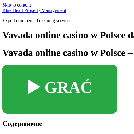
Skip to content
Blue Heart Property Management
Expert commercial cleaning services
Vavada online casino w Polsce 
Vavada online casino w Polsce 
▶️ GRAĆ
Содержимое