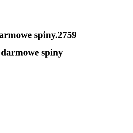
darmowe spiny.2759
– darmowe spiny