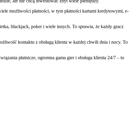
zie, ale nie chcą inwestować zbyt wiele pieniędzy.
ele możliwości płatności, w tym płatności kartami kredytowymi, e-
ka, blackjack, poker i wiele innych. To sprawia, że każdy gracz
ożliwość kontaktu z obsługą klienta w każdej chwili dnia i nocy. To
wiązania płatnicze, ogromna gama gier i obsługa klienta 24/7 – to