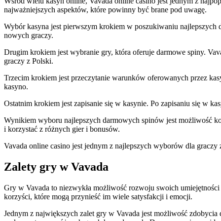
Wśród wielu kasyn online, Vavada online casino jest jednym z najp
najważniejszych aspektów, które powinny być brane pod uwagę.
Wybór kasyna jest pierwszym krokiem w poszukiwaniu najlepszych 
nowych graczy.
Drugim krokiem jest wybranie gry, która oferuje darmowe spiny. Vavad
graczy z Polski.
Trzecim krokiem jest przeczytanie warunków oferowanych przez kasy
kasyno.
Ostatnim krokiem jest zapisanie się w kasynie. Po zapisaniu się w 
Wynikiem wyboru najlepszych darmowych spinów jest możliwość korz
i korzystać z różnych gier i bonusów.
Vavada online casino jest jednym z najlepszych wyborów dla graczy
Zalety gry w Vavada
Gry w Vavada to niezwykła możliwość rozwoju swoich umiejętności i
korzyści, które mogą przynieść im wiele satysfakcji i emocji.
Jednym z największych zalet gry w Vavada jest możliwość zdobycia