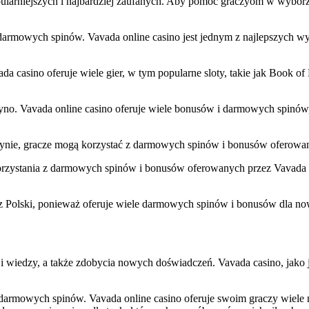
opularniejszych i najbardziej zaufanych. Aby pomóc graczyom w wybor
darmowych spinów. Vavada online casino jest jednym z najlepszych w
a casino oferuje wiele gier, w tym popularne sloty, takie jak Book of 
no. Vavada online casino oferuje wiele bonusów i darmowych spinów,
kasynie, gracze mogą korzystać z darmowych spinów i bonusów oferowa
ystania z darmowych spinów i bonusów oferowanych przez Vavada onl
 z Polski, ponieważ oferuje wiele darmowych spinów i bonusów dla no
 wiedzy, a także zdobycia nowych doświadczeń. Vavada casino, jako je
 darmowych spinów. Vavada online casino oferuje swoim graczy wiel