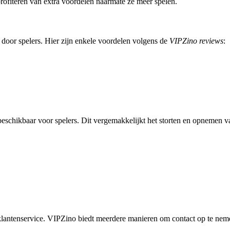
ofiteren van extra voordelen naarmate ze meer spelen.
door spelers. Hier zijn enkele voordelen volgens de
VIPZino reviews
:
eschikbaar voor spelers. Dit vergemakkelijkt het storten en opnemen van
 klantenservice. VIPZino biedt meerdere manieren om contact op te neme