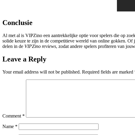
Conclusie
Al met al is VIPZino een aantrekkelijke optie voor spelers die op zoek
solide keuze te zijn in de competitieve wereld van online gokken. Of 
delen in de
VIPZino reviews
, zodat andere spelers profiteren van jouw
Leave a Reply
Your email address will not be published.
Required fields are marked
Comment
*
Name
*