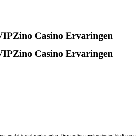
VIPZino Casino Ervaringen
VIPZino Casino Ervaringen
rs, en dat is niet zonder reden. Deze online speelomgeving biedt een ui