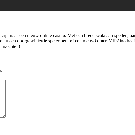
 zijn naar een nieuw online casino. Met een breed scala aan spellen, aa
je nu een doorgewinterde speler bent of een nieuwkomer, VIPZino heeft 
 inzichten!
*