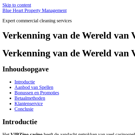
Skip to content
Blue Heart Property Management
Expert commercial cleaning services
Verkenning van de Wereld van 
Verkenning van de Wereld van 
Inhoudsopgave
Introductie
Aanbod van Spellen
Bonussen en Promoties
Betaalmethoden
Klantenservice
Conclusie
Introductie
Het
VIPZino casino
heeft de aandacht getrokken van veel casinospele