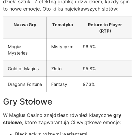
dzieła sztuki. Z efektną grafiką i dźwiękiem, każdy spin
to nowe emocje. Oto kilka najciekawszych slotów:
Nazwa Gry
Tematyka
Return to Player
(RTP)
Magius
Mistycyzm
96.5%
Mysteries
Gold of Magius
Złoto
95.8%
Dragon’s Fortune
Fantasy
97.3%
Gry Stołowe
W Magius Casino znajdziesz również klasyczne
gry
stołowe
, które zagwarantują Ci wyjątkowe emocje:
Blackjack z różnymi wariantami