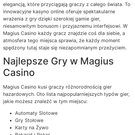
elegancją, które przyciągają graczy z całego świata. To
innowacyjne kasyno online oferuje spektakularne
wrażenia z gry dzięki szerokiej gamie gier,
niesamowitym bonusom i przyjaznemu interfejsowi. W
Magius Casino każdy gracz znajdzie coś dla siebie, a
atmosfera tego miejsca sprawia, że każdy moment
spędzony tutaj staje się niezapomnianym przeżyciem.
Najlepsze Gry w Magius
Casino
Magius Casino kusi graczy różnorodnością gier
hazardowych. Oto lista najpopularniejszych typów gier,
jakie możesz znaleźć w tym miejscu:
Automaty Slotowe
Gry Stołowe
Karty na Żywo
Bakarat i Poker