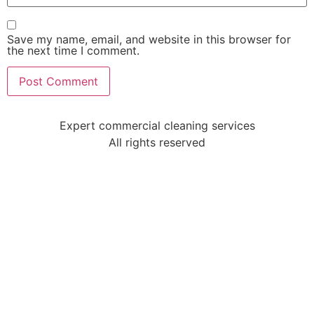
Save my name, email, and website in this browser for
the next time I comment.
Expert commercial cleaning services
All rights reserved